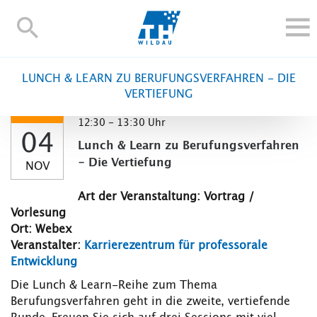
TH-
Wildau
STUDIEREN UND WEITERBILDEN
LUNCH & LEARN ZU BERUFUNGSVERFAHREN - DIE
IM STUDIUM
VERTIEFUNG
FORSCHUNG UND TRANSFER
12:30 - 13:30 Uhr
04
ALUMNI
Lunch & Learn zu Berufungsverfahren
HOCHSCHULE
- Die Vertiefung
NOV
INTERNATIONAL
Art der Veranstaltung: Vortrag /
BESCHÄFTIGTE
Vorlesung
Ort: Webex
Blogs
Kontakt und Anfahrt
Webmail
Moodle
Veranstalter:
Karrierezentrum für professorale
TH Online-Portal
Personensuche
English
Entwicklung
Die Lunch & Learn-Reihe zum Thema
Berufungsverfahren geht in die zweite, vertiefende