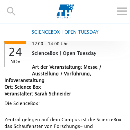
TH-
Wildau
STUDIEREN UND WEITERBILDEN
SCIENCEBOX | OPEN TUESDAY
IM STUDIUM
12:00 - 14:00 Uhr
FORSCHUNG UND TRANSFER
24
ScienceBox | Open Tuesday
ALUMNI
NOV
HOCHSCHULE
Art der Veranstaltung: Messe /
Ausstellung / Vorführung,
INTERNATIONAL
Infoveranstaltung
BESCHÄFTIGTE
Ort: Science Box
Veranstalter: Sarah Schneider
Blogs
Kontakt und Anfahrt
Webmail
Moodle
Die ScienceBox:
TH Online-Portal
Personensuche
English
Zentral gelegen auf dem Campus ist die ScienceBox
das Schaufenster von Forschungs- und