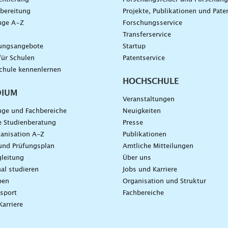
bereitung
Projekte, Publikationen und Pate
nge A–Z
Forschungsservice
g
Transferservice
dungsangebote
Startup
für Schulen
Patentservice
chule kennenlernen
HOCHSCHULE
DIUM
Veranstaltungen
nge und Fachbereiche
Neuigkeiten
e Studienberatung
Presse
anisation A-Z
Publikationen
und Prüfungsplan
Amtliche Mitteilungen
leitung
Über uns
nal studieren
Jobs und Karriere
ben
Organisation und Struktur
sport
Fachbereiche
Karriere