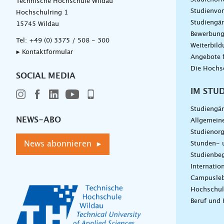
Technische Hochschule Wildau
Studienvor
Hochschulring 1
Studiengä
15745 Wildau
Bewerbun
Tel:
+49 (0) 3375 / 508 - 300
Weiterbil
▸ Kontaktformular
Angebote 
Die Hochs
SOCIAL MEDIA
IM STU
Studiengä
NEWS-ABO
Allgemein
Studienorg
News abonnieren ▸
Stunden- 
Studienbeg
Internatio
Campusle
Hochschul
Beruf und 