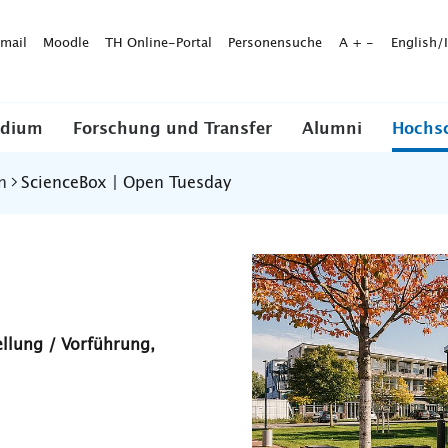
mail
Moodle
TH Online-Portal
Personensuche
A
+
-
English/
udium
Forschung und Transfer
Alumni
Hochs
n
ScienceBox | Open Tuesday
ellung / Vorführung,