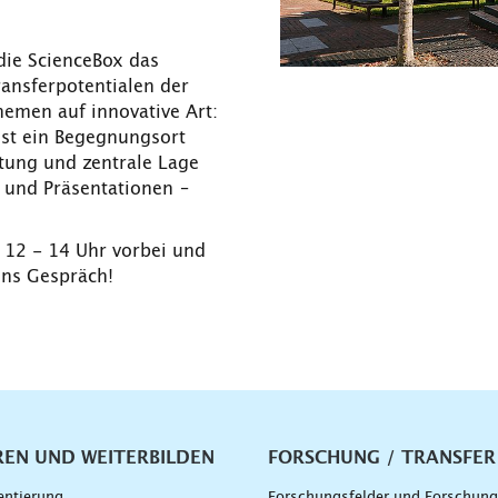
die ScienceBox das
ansferpotentialen der
emen auf innovative Art:
e ist ein Begegnungsort
ttung und zentrale Lage
 und Präsentationen –
 12 - 14 Uhr vorbei und
ns Gespräch!
vigation
REN UND WEITERBILDEN
FORSCHUNG / TRANSFER
entierung
Forschungsfelder und Forschun