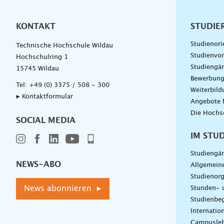
KONTAKT
Unterna
STUDIE
Studienori
Technische Hochschule Wildau
Studienvor
Hochschulring 1
Studiengä
15745 Wildau
Bewerbun
Tel:
+49 (0) 3375 / 508 - 300
Weiterbil
▸ Kontaktformular
Angebote 
Die Hochs
SOCIAL MEDIA
IM STU
Studiengä
NEWS-ABO
Allgemein
Studienorg
News abonnieren ▸
Stunden- 
Studienbeg
Internatio
Campusle