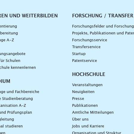
vigation
REN UND WEITERBILDEN
FORSCHUNG / TRANSFER
entierung
Forschungsfelder und Forschun
bereitung
Projekte, Publikationen und Pate
nge A–Z
Forschungsservice
g
Transferservice
dungsangebote
Startup
für Schulen
Patentservice
chule kennenlernen
HOCHSCHULE
DIUM
Veranstaltungen
nge und Fachbereiche
Neuigkeiten
e Studienberatung
Presse
anisation A-Z
Publikationen
und Prüfungsplan
Amtliche Mitteilungen
leitung
Über uns
nal studieren
Jobs und Karriere
ben
Organisation und Struktur