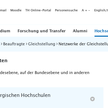
mail
Moodle
TH Online-Portal
Personensuche
A
+
-
English/
udium
Forschung und Transfer
Alumni
Hochs
Beauftragte
Gleichstellung
Netzwerke der Gleichstel
ten
andesebene, auf der Bundesebene und in anderen
urgischen Hochschulen