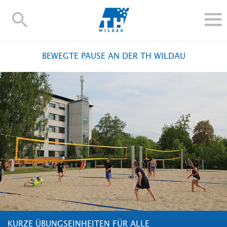
TH-
Wildau
STUDIEREN UND WEITERBILDEN
BEWEGTE PAUSE AN DER TH WILDAU
IM STUDIUM
FORSCHUNG UND TRANSFER
ALUMNI
HOCHSCHULE
INTERNATIONAL
BESCHÄFTIGTE
Blogs
Kontakt und Anfahrt
Webmail
Moodle
TH Online-Portal
Personensuche
English
KURZE ÜBUNGSEINHEITEN FÜR ALLE