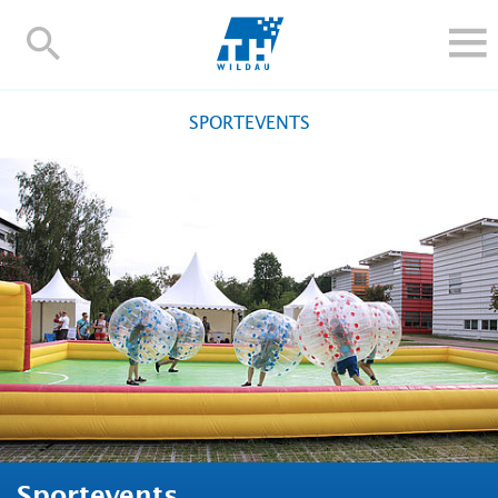
TH-
Wildau
STUDIEREN UND WEITERBILDEN
SPORTEVENTS
IM STUDIUM
FORSCHUNG UND TRANSFER
ALUMNI
HOCHSCHULE
INTERNATIONAL
BESCHÄFTIGTE
Blogs
Kontakt und Anfahrt
Webmail
Moodle
TH Online-Portal
Personensuche
English
Sportevents