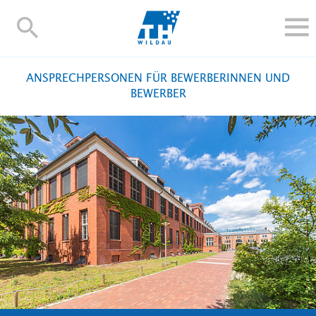
TH-
Wildau
STUDIEREN UND WEITERBILDEN
ANSPRECHPERSONEN FÜR BEWERBERINNEN UND
IM STUDIUM
BEWERBER
FORSCHUNG UND TRANSFER
ALUMNI
HOCHSCHULE
INTERNATIONAL
BESCHÄFTIGTE
Blogs
Kontakt und Anfahrt
Webmail
Moodle
TH Online-Portal
Personensuche
English