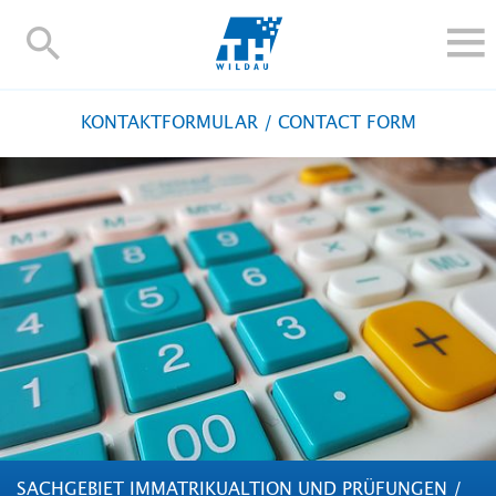
TH-
Wildau
STUDIEREN UND WEITERBILDEN
KONTAKTFORMULAR / CONTACT FORM
IM STUDIUM
FORSCHUNG UND TRANSFER
ALUMNI
HOCHSCHULE
INTERNATIONAL
BESCHÄFTIGTE
Blogs
Kontakt und Anfahrt
Webmail
Moodle
TH Online-Portal
Personensuche
English
SACHGEBIET IMMATRIKUALTION UND PRÜFUNGEN /