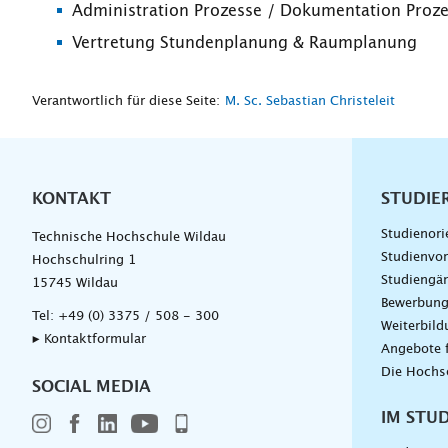
Administration Prozesse / Dokumentation Proz
Vertretung Stundenplanung & Raumplanung
Verantwortlich für diese Seite:
M. Sc. Sebastian Christeleit
KONTAKT
Unterna
STUDIE
Studienori
Technische Hochschule Wildau
Studienvor
Hochschulring 1
Studiengä
15745 Wildau
Bewerbun
Tel:
+49 (0) 3375 / 508 - 300
Weiterbil
▸ Kontaktformular
Angebote 
Die Hochs
SOCIAL MEDIA
IM STU