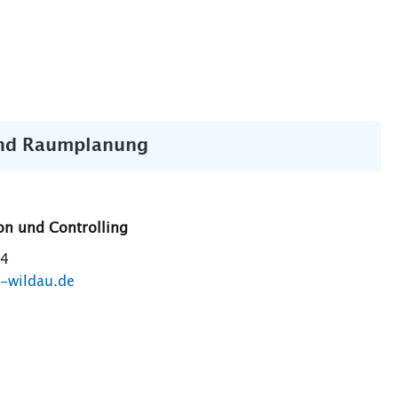
und Raumplanung
on und Controlling
04
-wildau.de