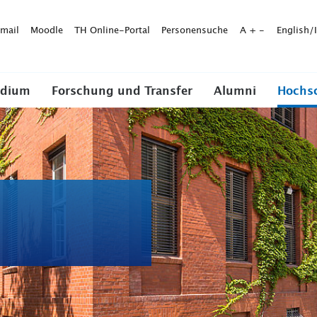
mail
Moodle
TH Online-Portal
Personensuche
A
+
-
English/
udium
Forschung und Transfer
Alumni
Hochs