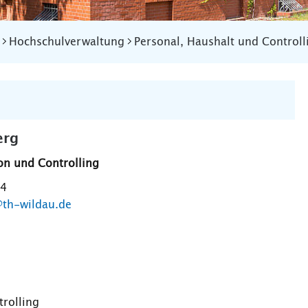
Hochschulverwaltung
Personal, Haushalt und Controll
erg
on und Controlling
84
th-wildau.de
rolling