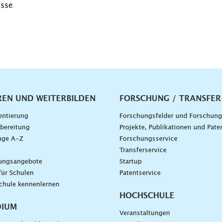
esse
vigation
REN UND WEITERBILDEN
FORSCHUNG / TRANSFER
entierung
Forschungsfelder und Forschun
bereitung
Projekte, Publikationen und Pate
nge A–Z
Forschungsservice
g
Transferservice
dungsangebote
Startup
für Schulen
Patentservice
chule kennenlernen
HOCHSCHULE
DIUM
Veranstaltungen