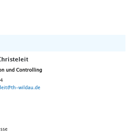
hristeleit
on und Controlling
04
eleit@th-wildau.de
esse