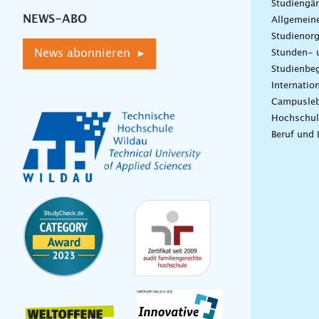
Studiengä
NEWS-ABO
Allgemein
Studienorg
News abonnieren ▸
Stunden- 
Studienbeg
Internatio
Campusle
Hochschul
Beruf und 