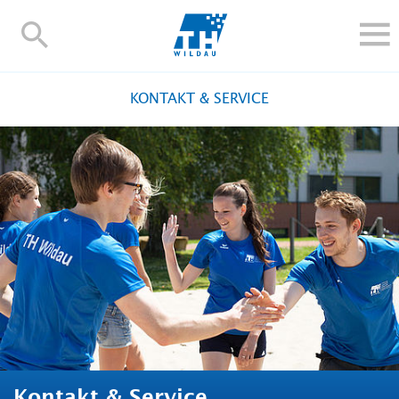
TH-
Wildau
STUDIEREN UND WEITERBILDEN
KONTAKT & SERVICE
IM STUDIUM
FORSCHUNG UND TRANSFER
ALUMNI
HOCHSCHULE
INTERNATIONAL
BESCHÄFTIGTE
Blogs
Kontakt und Anfahrt
Webmail
Moodle
TH Online-Portal
Personensuche
English
Kontakt & Service