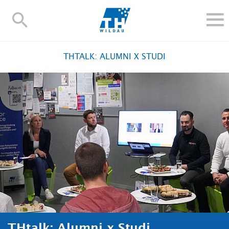
TH-
Wildau
STUDIEREN UND WEITERBILDEN
THTALK: ALUMNI X STUDI
IM STUDIUM
FORSCHUNG UND TRANSFER
ALUMNI
HOCHSCHULE
INTERNATIONAL
BESCHÄFTIGTE
Blogs
Kontakt und Anfahrt
Webmail
Moodle
TH Online-Portal
Personensuche
English
THtalk: Alumni x Studi