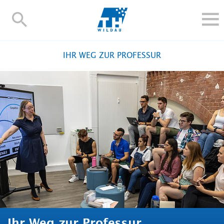
TH-
Wildau
STUDIEREN UND WEITERBILDEN
IHR WEG ZUR PROFESSUR
IM STUDIUM
FORSCHUNG UND TRANSFER
ALUMNI
HOCHSCHULE
INTERNATIONAL
BESCHÄFTIGTE
Blogs
Kontakt und Anfahrt
Webmail
Moodle
TH Online-Portal
Personensuche
English
Ihr Weg zur Professur