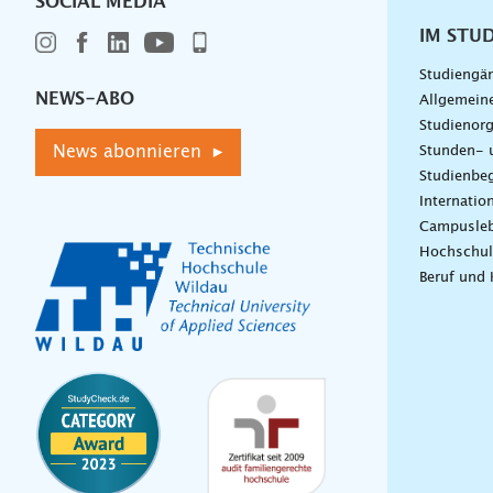
SOCIAL MEDIA
IM STU
Studiengä
NEWS-ABO
Allgemein
Studienorg
News abonnieren ▸
Stunden- 
Studienbeg
Internatio
Campusle
Hochschul
Beruf und 