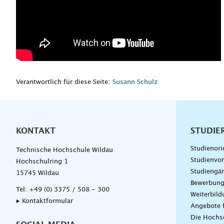
Verantwortlich für diese Seite:
Susann Schulz
KONTAKT
Unterna
STUDIE
Studienori
Technische Hochschule Wildau
Studienvor
Hochschulring 1
Studiengä
15745 Wildau
Bewerbun
Tel:
+49 (0) 3375 / 508 - 300
Weiterbil
▸ Kontaktformular
Angebote 
Die Hochs