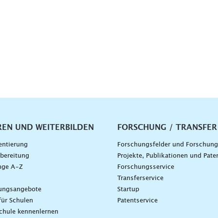
vigation
REN UND WEITERBILDEN
FORSCHUNG / TRANSFER
entierung
Forschungsfelder und Forschun
bereitung
Projekte, Publikationen und Pate
nge A–Z
Forschungsservice
g
Transferservice
dungsangebote
Startup
für Schulen
Patentservice
chule kennenlernen