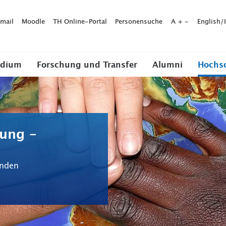
mail
Moodle
TH Online-Portal
Personensuche
A
+
-
English/
udium
Forschung und Transfer
Alumni
Hochs
nung -
inden