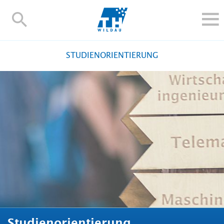
TH-
Wildau
STUDIEREN UND WEITERBILDEN
STUDIENORIENTIERUNG
IM STUDIUM
FORSCHUNG UND TRANSFER
ALUMNI
HOCHSCHULE
INTERNATIONAL
BESCHÄFTIGTE
Blogs
Kontakt und Anfahrt
Webmail
Moodle
TH Online-Portal
Personensuche
English
Studienorientierung