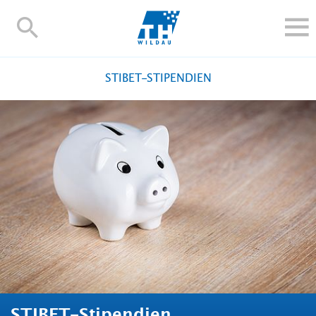
TH-
Wildau
STUDIEREN UND WEITERBILDEN
STIBET-STIPENDIEN
IM STUDIUM
FORSCHUNG UND TRANSFER
ALUMNI
HOCHSCHULE
INTERNATIONAL
BESCHÄFTIGTE
Blogs
Kontakt und Anfahrt
Webmail
Moodle
TH Online-Portal
Personensuche
English
STIBET-Stipendien