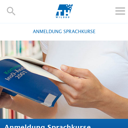
TH-
Wildau
STUDIEREN UND WEITERBILDEN
ANMELDUNG SPRACHKURSE
IM STUDIUM
FORSCHUNG UND TRANSFER
ALUMNI
HOCHSCHULE
INTERNATIONAL
BESCHÄFTIGTE
Blogs
Kontakt und Anfahrt
Webmail
Moodle
TH Online-Portal
Personensuche
English
Anmeldung Sprachkurse