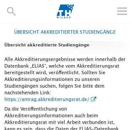
TH-
Wildau
STUDIEREN UND WEITERBILDEN
ÜBERSICHT AKKREDITIERTER STUDIENGÄNGE
IM STUDIUM
Übersicht akkreditierte Studiengänge
FORSCHUNG UND TRANSFER
ALUMNI
Alle Akkreditierungsergebnisse werden innerhalb der
Datenbank „ELIAS“, welche vom Akkreditierungsrat
HOCHSCHULE
bereitgestellt wird, veröffentlicht. Sollten Sie
INTERNATIONAL
Akkreditierungsinformationen zu unseren
BESCHÄFTIGTE
Studiengängen suchen, folgen Sie bitte dem
nachstehenden Link:
Blogs
Kontakt und Anfahrt
Webmail
Moodle
https://antrag.akkreditierungsrat.de/
TH Online-Portal
Personensuche
English
Da die Veröffentlichung von
Akkreditierungsinformationen auch beim
Akkreditierungsrat mit viel Arbeit verbunden ist,
kann es sein, dass die Daten der ELIAS-Datenbank