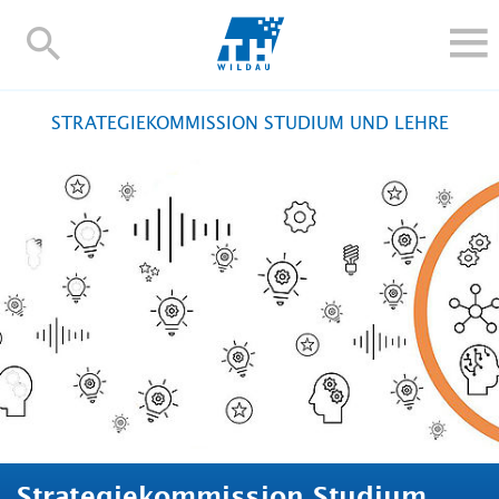
TH-
Wildau
STUDIEREN UND WEITERBILDEN
STRATEGIEKOMMISSION STUDIUM UND LEHRE
IM STUDIUM
FORSCHUNG UND TRANSFER
ALUMNI
HOCHSCHULE
INTERNATIONAL
BESCHÄFTIGTE
Blogs
Kontakt und Anfahrt
Webmail
Moodle
TH Online-Portal
Personensuche
English
Strategiekommission Studium