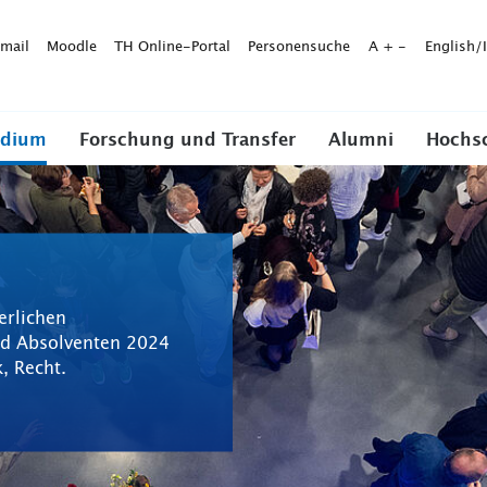
mail
Moodle
TH Online-Portal
Personensuche
A
+
-
English/
udium
Forschung und Transfer
Alumni
Hochs
ierlichen
nd Absolventen 2024
, Recht.