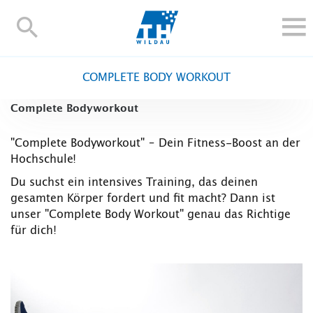
TH-
Wildau
STUDIEREN UND WEITERBILDEN
COMPLETE BODY WORKOUT
IM STUDIUM
Complete Bodyworkout
FORSCHUNG UND TRANSFER
ALUMNI
"Complete Bodyworkout" – Dein Fitness-Boost an der
Hochschule!
HOCHSCHULE
INTERNATIONAL
Du suchst ein intensives Training, das deinen
gesamten Körper fordert und fit macht? Dann ist
BESCHÄFTIGTE
unser "Complete Body Workout" genau das Richtige
für dich!
Blogs
Kontakt und Anfahrt
Webmail
Moodle
TH Online-Portal
Personensuche
English