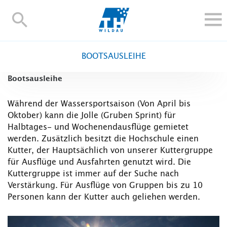
TH-
Wildau
STUDIEREN UND WEITERBILDEN
BOOTSAUSLEIHE
IM STUDIUM
Bootsausleihe
FORSCHUNG UND TRANSFER
ALUMNI
Während der Wassersportsaison (Von April bis
Oktober) kann die Jolle (Gruben Sprint) für
HOCHSCHULE
Halbtages- und Wochenendausflüge gemietet
INTERNATIONAL
werden. Zusätzlich besitzt die Hochschule einen
BESCHÄFTIGTE
Kutter, der Hauptsächlich von unserer Kuttergruppe
für Ausflüge und Ausfahrten genutzt wird. Die
Blogs
Kontakt und Anfahrt
Webmail
Moodle
Kuttergruppe ist immer auf der Suche nach
TH Online-Portal
Personensuche
English
Verstärkung. Für Ausflüge von Gruppen bis zu 10
Personen kann der Kutter auch geliehen werden.