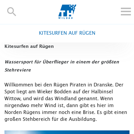
TH-
Wildau
STUDIEREN UND WEITERBILDEN
KITESURFEN AUF RÜGEN
IM STUDIUM
Kitesurfen auf Rügen
FORSCHUNG UND TRANSFER
ALUMNI
Wassersport für Überflieger in einem der größten
HOCHSCHULE
Stehreviere
INTERNATIONAL
Willkommen bei den Rügen Piraten in Dranske. Der
BESCHÄFTIGTE
Spot liegt am Wieker Bodden auf der Halbinsel
Wittow, und wird das Windland genannt. Wenn
Blogs
Kontakt und Anfahrt
Webmail
Moodle
nirgendwo mehr Wind ist, dann gibt es hier im
TH Online-Portal
Personensuche
English
Norden Rügens immer noch eine Brise. Es gibt einen
großen Stehbereich für die Ausbildung.