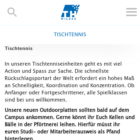
TH-
Wildau
STUDIEREN UND WEITERBILDEN
TISCHTENNIS
IM STUDIUM
Tischtennis
FORSCHUNG UND TRANSFER
ALUMNI
In unseren Tischtenniseinheiten geht es mit viel
Action und Spass zur Sache. Die schnellste
HOCHSCHULE
Rückschlagsportart der Welt erfordert ein hohes Maß
INTERNATIONAL
an Schnelligkeit, Koordination und Konzentration. Ob
BESCHÄFTIGTE
Anfänger oder Fortgeschrittener, alle Spielklassen
sind bei uns willkommen.
Blogs
Kontakt und Anfahrt
Webmail
Moodle
Unsere neuen Outdoorplatten sollten bald auf dem
TH Online-Portal
Personensuche
English
Campus ankommen. Gerne könnt ihr Euch Kellen und
Bälle in der Pförtnerei leihen. Hierfür müsst ihr
euren Studi- oder Mitarbeiterausweis als Pfand
hinterlegen.