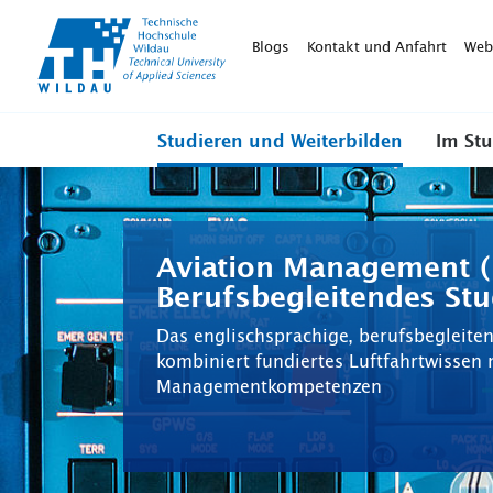
TH-
Wildau
Blogs
Kontakt und Anfahrt
Web
Studieren und Weiterbilden
Im St
Aviation Management (
Berufsbegleitendes St
Das englischsprachige, berufsbegleit
kombiniert fundiertes Luftfahrtwissen
Managementkompetenzen