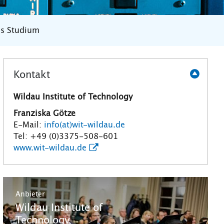
es Studium
Kontakt
Wildau Institute of Technology
Franziska Götze
E-Mail:
info(at)wit-wildau.de
Tel: +49 (0)3375-508-601
www.wit-wildau.de
Anbieter
Wildau Institute of
Technology