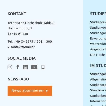
KONTAKT
Unterna
STUDIE
Studienori
Technische Hochschule Wildau
Studienvor
Hochschulring 1
Studiengä
15745 Wildau
Bewerbun
Tel:
+49 (0) 3375 / 508 - 300
Weiterbil
▸ Kontaktformular
Angebote 
Die Hochs
SOCIAL MEDIA
IM STU
Studiengä
NEWS-ABO
Allgemein
Studienorg
News abonnieren ▸
Stunden- 
Studienbeg
Internatio