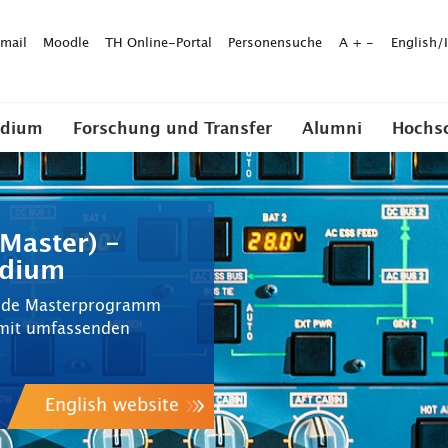
mail
Moodle
TH Online-Portal
Personensuche
A
+
-
English/
udium
Forschung und Transfer
Alumni
Hochs
Master) –
udium
ende Masterprogramm
 mit umfassenden
English website