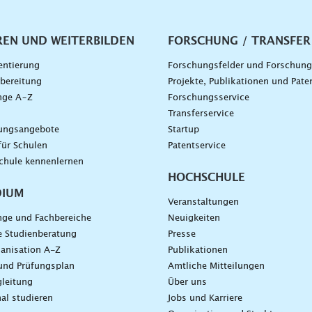
vigation
REN UND WEITERBILDEN
FORSCHUNG / TRANSFER
entierung
Forschungsfelder und Forschun
bereitung
Projekte, Publikationen und Pate
nge A–Z
Forschungsservice
g
Transferservice
dungsangebote
Startup
für Schulen
Patentservice
chule kennenlernen
HOCHSCHULE
DIUM
Veranstaltungen
nge und Fachbereiche
Neuigkeiten
e Studienberatung
Presse
anisation A-Z
Publikationen
und Prüfungsplan
Amtliche Mitteilungen
leitung
Über uns
nal studieren
Jobs und Karriere