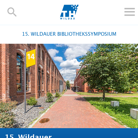
TH-
Wildau
STUDIEREN UND WEITERBILDEN
15. WILDAUER BIBLIOTHEKSSYMPOSIUM
IM STUDIUM
FORSCHUNG UND TRANSFER
ALUMNI
HOCHSCHULE
INTERNATIONAL
BESCHÄFTIGTE
Blogs
Kontakt und Anfahrt
Webmail
Moodle
TH Online-Portal
Personensuche
English
15. Wildauer