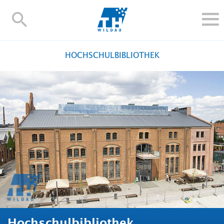
TH-
Wildau
STUDIEREN UND WEITERBILDEN
HOCHSCHULBIBLIOTHEK
IM STUDIUM
FORSCHUNG UND TRANSFER
ALUMNI
HOCHSCHULE
INTERNATIONAL
BESCHÄFTIGTE
Blogs
Kontakt und Anfahrt
Webmail
Moodle
TH Online-Portal
Personensuche
English
Hochschulbibliothek