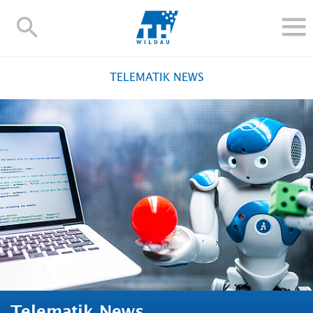
TH-
Wildau
STUDIEREN UND WEITERBILDEN
TELEMATIK NEWS
IM STUDIUM
FORSCHUNG UND TRANSFER
ALUMNI
HOCHSCHULE
INTERNATIONAL
BESCHÄFTIGTE
Blogs
Kontakt und Anfahrt
Webmail
Moodle
TH Online-Portal
Personensuche
English
Telematik News