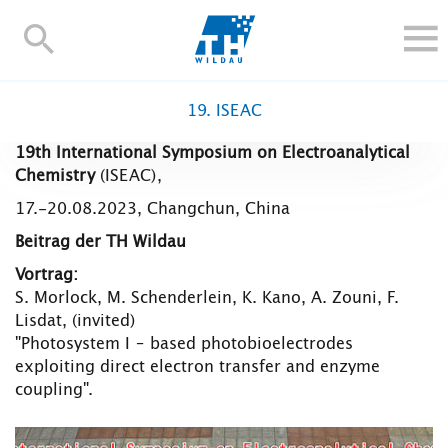
TH-
Wildau
STUDIEREN UND WEITERBILDEN
19. ISEAC
IM STUDIUM
19th International Symposium on Electroanalytical
FORSCHUNG UND TRANSFER
Chemistry
(ISEAC),
ALUMNI
17.-20.08.2023, Changchun, China
HOCHSCHULE
Beitrag der TH Wildau
INTERNATIONAL
Vortrag:
BESCHÄFTIGTE
S. Morlock, M. Schenderlein, K. Kano, A. Zouni, F.
Lisdat, (invited)
Blogs
Kontakt und Anfahrt
Webmail
Moodle
"Photosystem I – based photobioelectrodes
TH Online-Portal
Personensuche
English
exploiting direct electron transfer and enzyme
coupling".