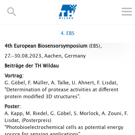
TH-
Wildau
STUDIEREN UND WEITERBILDEN
4. EBS
IM STUDIUM
4th European Biosensorsymposium
(EBS),
FORSCHUNG UND TRANSFER
27.-30.08.2023, Aachen, Germany
ALUMNI
Beiträge der TH Wildau
HOCHSCHULE
Vortrag:
INTERNATIONAL
G. Göbel, F. Müller, A. Talke, U. Ahnert, F. Lisdat,
BESCHÄFTIGTE
"Determination of protease activities at different
protein modified 3D structures".
Blogs
Kontakt und Anfahrt
Webmail
Moodle
Poster:
TH Online-Portal
Personensuche
English
A. Kapp, M. Riedel, G. Göbel, S. Morlock, A. Zouni, F.
Lisdat, (Posterpreis)
"Photobioelectrochemical cells as potential energy
source for sensing applications",