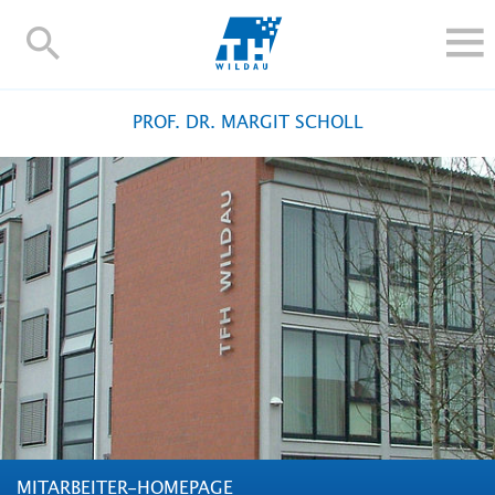
TH-
Wildau
STUDIEREN UND WEITERBILDEN
PROF. DR. MARGIT SCHOLL
IM STUDIUM
FORSCHUNG UND TRANSFER
ALUMNI
HOCHSCHULE
INTERNATIONAL
BESCHÄFTIGTE
Blogs
Kontakt und Anfahrt
Webmail
Moodle
TH Online-Portal
Personensuche
English
MITARBEITER-HOMEPAGE