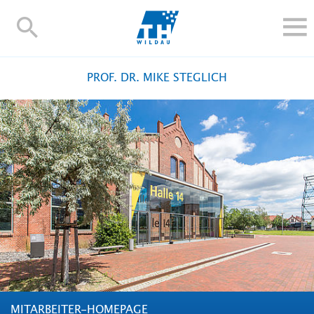
TH-
Wildau
STUDIEREN UND WEITERBILDEN
PROF. DR. MIKE STEGLICH
IM STUDIUM
FORSCHUNG UND TRANSFER
ALUMNI
HOCHSCHULE
INTERNATIONAL
BESCHÄFTIGTE
Blogs
Kontakt und Anfahrt
Webmail
Moodle
TH Online-Portal
Personensuche
English
MITARBEITER-HOMEPAGE