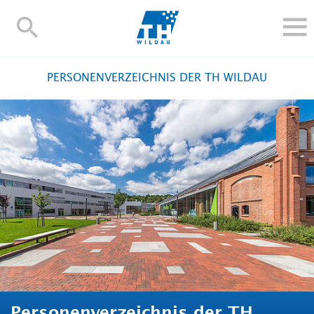
TH-
Wildau
STUDIEREN UND WEITERBILDEN
PERSONENVERZEICHNIS DER TH WILDAU
IM STUDIUM
FORSCHUNG UND TRANSFER
ALUMNI
HOCHSCHULE
INTERNATIONAL
BESCHÄFTIGTE
Blogs
Kontakt und Anfahrt
Webmail
Moodle
TH Online-Portal
Personensuche
English
Personenverzeichnis der TH