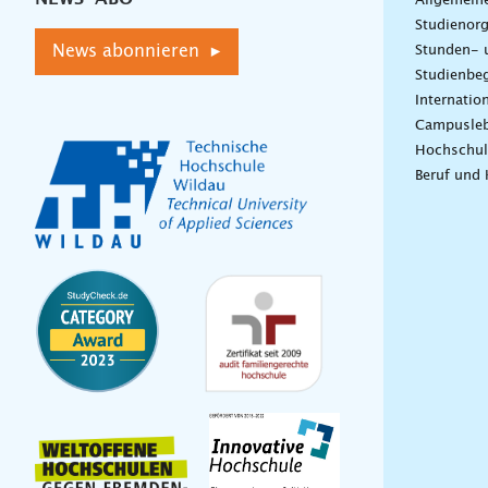
Allgemein
Studienorg
News abonnieren ▸
Stunden- 
Studienbeg
Internatio
Campusle
Hochschul
Beruf und 