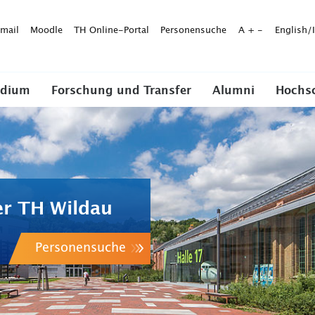
mail
Moodle
TH Online-Portal
Personensuche
A
+
-
English/
udium
Forschung und Transfer
Alumni
Hochs
er TH Wildau
Personensuche