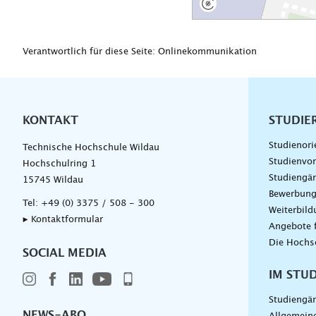
Verantwortlich für diese Seite: Onlinekommunikation
KONTAKT
Unterna
STUDIE
Studienori
Technische Hochschule Wildau
Studienvor
Hochschulring 1
Studiengä
15745 Wildau
Bewerbun
Tel:
+49 (0) 3375 / 508 - 300
Weiterbil
▸ Kontaktformular
Angebote 
Die Hochs
SOCIAL MEDIA
IM STU
Studiengä
NEWS-ABO