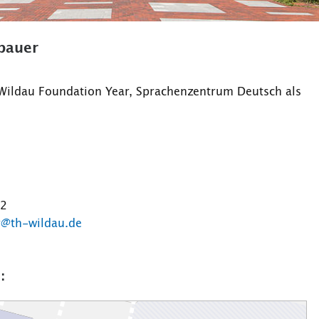
lbauer
Wildau Foundation Year, Sprachenzentrum Deutsch als
72
r@th-wildau.de
: