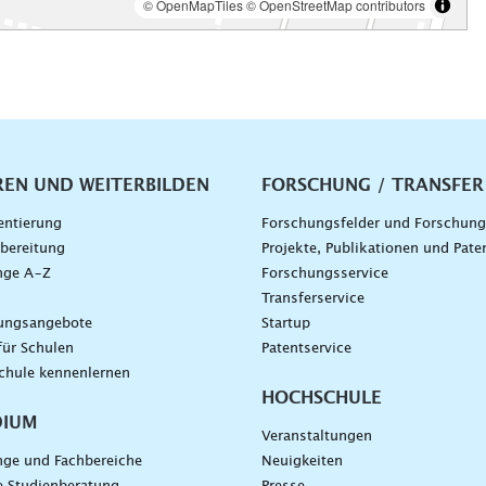
vigation
REN UND WEITERBILDEN
FORSCHUNG / TRANSFER
entierung
Forschungsfelder und Forschun
bereitung
Projekte, Publikationen und Pate
nge A–Z
Forschungsservice
g
Transferservice
dungsangebote
Startup
für Schulen
Patentservice
chule kennenlernen
HOCHSCHULE
DIUM
Veranstaltungen
nge und Fachbereiche
Neuigkeiten