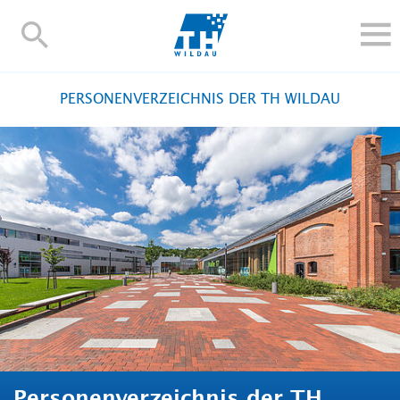
TH-
Wildau
STUDIEREN UND WEITERBILDEN
PERSONENVERZEICHNIS DER TH WILDAU
IM STUDIUM
FORSCHUNG UND TRANSFER
ALUMNI
HOCHSCHULE
INTERNATIONAL
BESCHÄFTIGTE
Blogs
Kontakt und Anfahrt
Webmail
Moodle
TH Online-Portal
Personensuche
English
Personenverzeichnis der TH