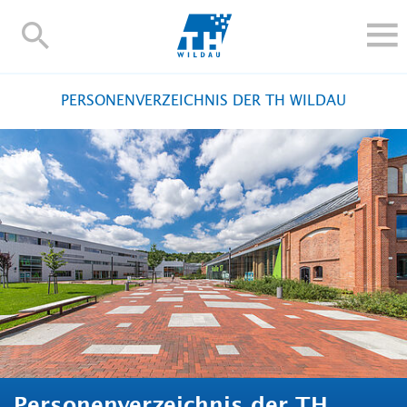
TH-
Wildau
STUDIEREN UND WEITERBILDEN
PERSONENVERZEICHNIS DER TH WILDAU
IM STUDIUM
FORSCHUNG UND TRANSFER
ALUMNI
HOCHSCHULE
INTERNATIONAL
BESCHÄFTIGTE
Blogs
Kontakt und Anfahrt
Webmail
Moodle
TH Online-Portal
Personensuche
English
Personenverzeichnis der TH