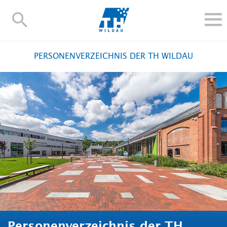
TH-
Wildau
STUDIEREN UND WEITERBILDEN
PERSONENVERZEICHNIS DER TH WILDAU
IM STUDIUM
FORSCHUNG UND TRANSFER
ALUMNI
HOCHSCHULE
INTERNATIONAL
BESCHÄFTIGTE
Blogs
Kontakt und Anfahrt
Webmail
Moodle
TH Online-Portal
Personensuche
English
Personenverzeichnis der TH