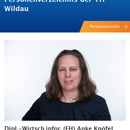
Wildau
Personensuche
Dipl.-Wirtsch.infor. (FH) Anke Knöfel