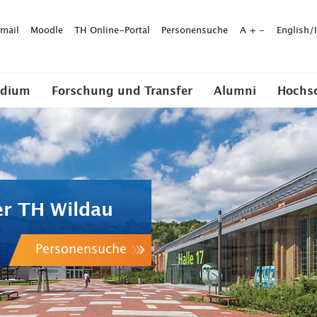
mail
Moodle
TH Online-Portal
Personensuche
A
+
-
English/
udium
Forschung und Transfer
Alumni
Hochs
er TH Wildau
Personensuche