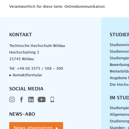
Verantwortlich für diese Seite: Onlinekommunikation
KONTAKT
Unterna
STUDIE
Studienori
Technische Hochschule Wildau
Studienvor
Hochschulring 1
Studiengä
15745 Wildau
Bewerbun
Tel:
+49 (0) 3375 / 508 - 300
Weiterbil
▸ Kontaktformular
Angebote 
Die Hochs
SOCIAL MEDIA
IM STU
Studiengä
NEWS-ABO
Allgemein
Studienorg
News abonnieren ▸
Stunden- 