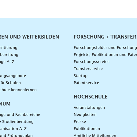
vigation
REN UND WEITERBILDEN
FORSCHUNG / TRANSFER
entierung
Forschungsfelder und Forschun
bereitung
Projekte, Publikationen und Pate
nge A–Z
Forschungsservice
g
Transferservice
dungsangebote
Startup
für Schulen
Patentservice
chule kennenlernen
HOCHSCHULE
DIUM
Veranstaltungen
nge und Fachbereiche
Neuigkeiten
e Studienberatung
Presse
anisation A-Z
Publikationen
und Prüfungsplan
Amtliche Mitteilungen