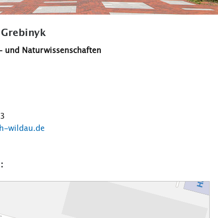
a Grebinyk
- und Naturwissenschaften
73
h-wildau.de
: