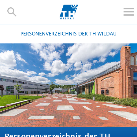
TH-
Wildau
STUDIEREN UND WEITERBILDEN
PERSONENVERZEICHNIS DER TH WILDAU
IM STUDIUM
FORSCHUNG UND TRANSFER
ALUMNI
HOCHSCHULE
INTERNATIONAL
BESCHÄFTIGTE
Blogs
Kontakt und Anfahrt
Webmail
Moodle
TH Online-Portal
Personensuche
English
Personenverzeichnis der TH