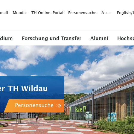
mail
Moodle
TH Online-Portal
Personensuche
A
+
-
English/
udium
Forschung und Transfer
Alumni
Hochs
er TH Wildau
Personensuche