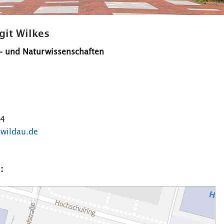
rgit Wilkes
- und Naturwissenschaften
64
-wildau.de
: