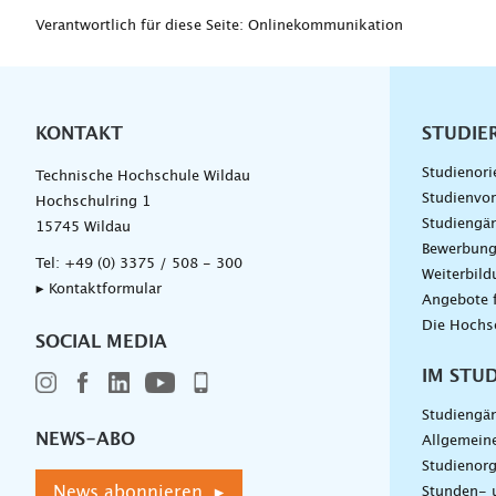
Verantwortlich für diese Seite: Onlinekommunikation
KONTAKT
Unterna
STUDIE
Studienori
Technische Hochschule Wildau
Studienvor
Hochschulring 1
Studiengä
15745 Wildau
Bewerbun
Tel:
+49 (0) 3375 / 508 - 300
Weiterbil
▸ Kontaktformular
Angebote 
Die Hochs
SOCIAL MEDIA
IM STU
Studiengä
NEWS-ABO
Allgemein
Studienorg
News abonnieren ▸
Stunden- 