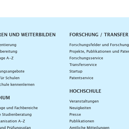
vigation
REN UND WEITERBILDEN
FORSCHUNG / TRANSFER
entierung
Forschungsfelder und Forschun
bereitung
Projekte, Publikationen und Pate
nge A–Z
Forschungsservice
g
Transferservice
dungsangebote
Startup
für Schulen
Patentservice
chule kennenlernen
HOCHSCHULE
DIUM
Veranstaltungen
nge und Fachbereiche
Neuigkeiten
e Studienberatung
Presse
anisation A-Z
Publikationen
und Prüfungsplan
Amtliche Mitteilungen