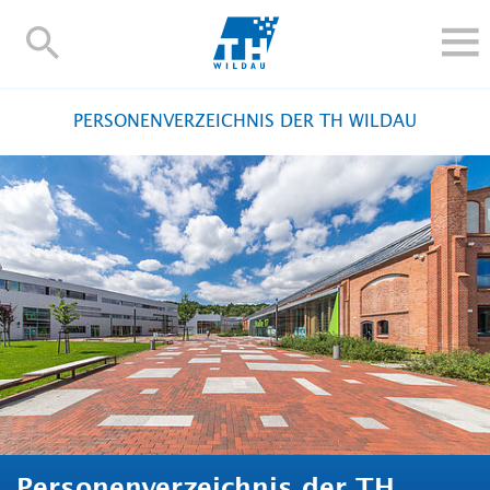
TH-
Wildau
STUDIEREN UND WEITERBILDEN
PERSONENVERZEICHNIS DER TH WILDAU
IM STUDIUM
FORSCHUNG UND TRANSFER
ALUMNI
HOCHSCHULE
INTERNATIONAL
BESCHÄFTIGTE
Blogs
Kontakt und Anfahrt
Webmail
Moodle
TH Online-Portal
Personensuche
English
Personenverzeichnis der TH