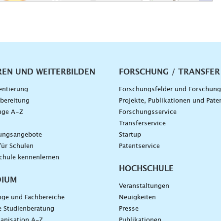
vigation
REN UND WEITERBILDEN
FORSCHUNG / TRANSFER
entierung
Forschungsfelder und Forschun
bereitung
Projekte, Publikationen und Pate
nge A–Z
Forschungsservice
g
Transferservice
dungsangebote
Startup
für Schulen
Patentservice
chule kennenlernen
HOCHSCHULE
DIUM
Veranstaltungen
nge und Fachbereiche
Neuigkeiten
e Studienberatung
Presse
anisation A-Z
Publikationen