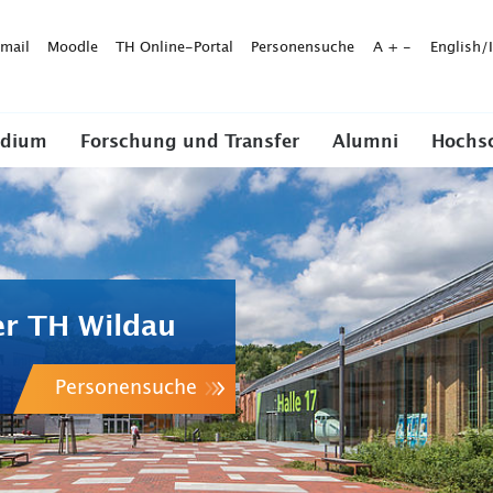
mail
Moodle
TH Online-Portal
Personensuche
A
+
-
English/
udium
Forschung und Transfer
Alumni
Hochs
er TH Wildau
Personensuche