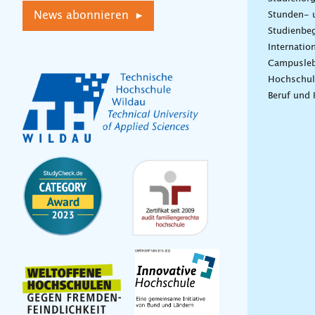
News abonnieren ▸
Stunden- 
Studienbeg
Internatio
Campusle
Hochschul
Beruf und 