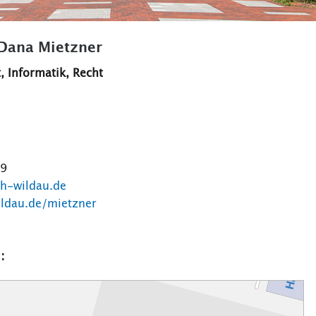
. Dana Mietzner
, Informatik, Recht
99
h-wildau.de
ildau.de/mietzner
: