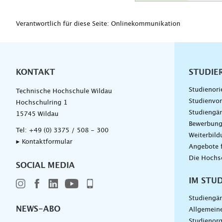
Verantwortlich für diese Seite: Onlinekommunikation
KONTAKT
Unterna
STUDIE
Studienori
Technische Hochschule Wildau
Studienvor
Hochschulring 1
Studiengä
15745 Wildau
Bewerbun
Tel:
+49 (0) 3375 / 508 - 300
Weiterbil
▸ Kontaktformular
Angebote 
Die Hochs
SOCIAL MEDIA
IM STU
Studiengä
NEWS-ABO
Allgemein
Studienorg