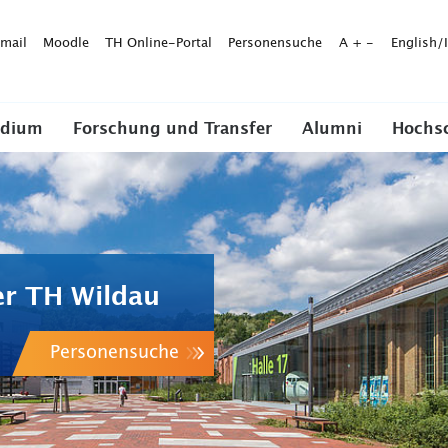
mail
Moodle
TH Online-Portal
Personensuche
A
+
-
English/
udium
Forschung und Transfer
Alumni
Hochs
er TH Wildau
Personensuche