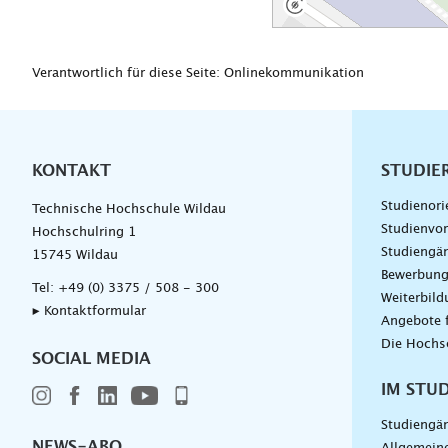
Verantwortlich für diese Seite: Onlinekommunikation
KONTAKT
Unterna
STUDIE
Studienori
Technische Hochschule Wildau
Studienvor
Hochschulring 1
Studiengä
15745 Wildau
Bewerbun
Tel:
+49 (0) 3375 / 508 - 300
Weiterbil
▸ Kontaktformular
Angebote 
Die Hochs
SOCIAL MEDIA
IM STU
Studiengä
NEWS-ABO