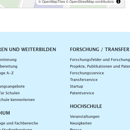
vigation
REN UND WEITERBILDEN
FORSCHUNG / TRANSFER
entierung
Forschungsfelder und Forschun
bereitung
Projekte, Publikationen und Pate
nge A–Z
Forschungsservice
g
Transferservice
dungsangebote
Startup
für Schulen
Patentservice
chule kennenlernen
HOCHSCHULE
DIUM
Veranstaltungen
nge und Fachbereiche
Neuigkeiten