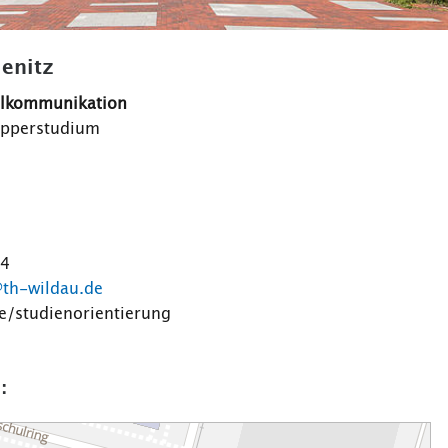
ienitz
ulkommunikation
upperstudium
74
@th-wildau.de
e/studienorientierung
: