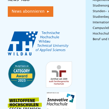
Allgemein
Studienorg
News abonnieren ▸
Stunden- 
Studienbeg
Internatio
Campusle
Hochschul
Beruf und 