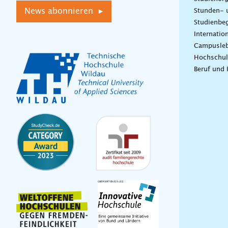
News abonnieren ▸
Stunden- 
Studienbeg
Internatio
Campusle
Hochschul
Beruf und 