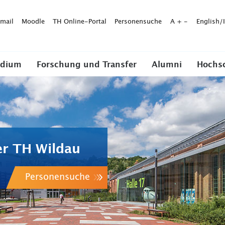
mail
Moodle
TH Online-Portal
Personensuche
A
+
-
English/
udium
Forschung und Transfer
Alumni
Hochs
er TH Wildau
Personensuche