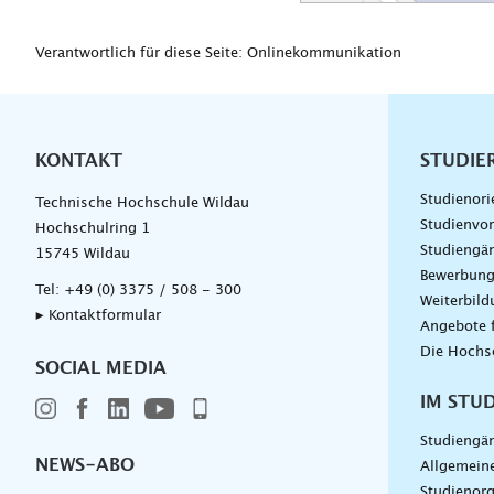
Verantwortlich für diese Seite: Onlinekommunikation
KONTAKT
Unterna
STUDIE
Studienori
Technische Hochschule Wildau
Studienvor
Hochschulring 1
Studiengä
15745 Wildau
Bewerbun
Tel:
+49 (0) 3375 / 508 - 300
Weiterbil
▸ Kontaktformular
Angebote 
Die Hochs
SOCIAL MEDIA
IM STU
Studiengä
NEWS-ABO
Allgemein
Studienorg