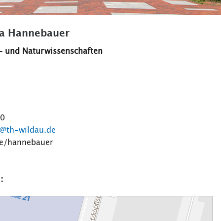
ina Hannebauer
- und Naturwissenschaften
10
@th-wildau.de
de/hannebauer
: