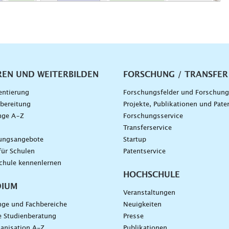
vigation
REN UND WEITERBILDEN
FORSCHUNG / TRANSFER
entierung
Forschungsfelder und Forschun
bereitung
Projekte, Publikationen und Pate
nge A–Z
Forschungsservice
g
Transferservice
dungsangebote
Startup
für Schulen
Patentservice
chule kennenlernen
HOCHSCHULE
DIUM
Veranstaltungen
nge und Fachbereiche
Neuigkeiten
e Studienberatung
Presse
anisation A-Z
Publikationen