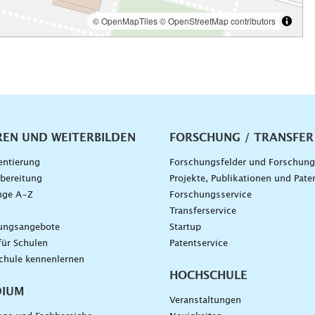
vigation
REN UND WEITERBILDEN
FORSCHUNG / TRANSFER
entierung
Forschungsfelder und Forschun
bereitung
Projekte, Publikationen und Pate
nge A–Z
Forschungsservice
g
Transferservice
dungsangebote
Startup
für Schulen
Patentservice
chule kennenlernen
HOCHSCHULE
DIUM
Veranstaltungen