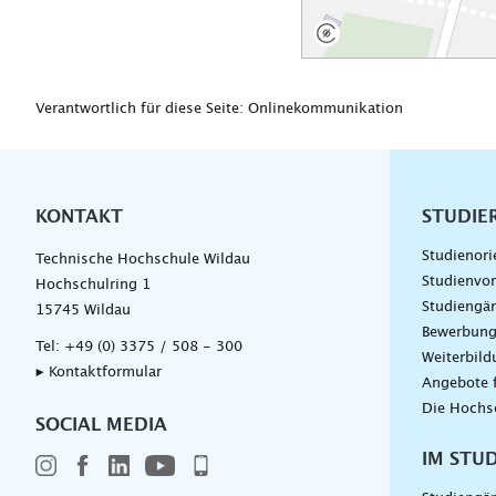
Verantwortlich für diese Seite: Onlinekommunikation
KONTAKT
Unterna
STUDIE
Studienori
Technische Hochschule Wildau
Studienvor
Hochschulring 1
Studiengä
15745 Wildau
Bewerbun
Tel:
+49 (0) 3375 / 508 - 300
Weiterbil
▸ Kontaktformular
Angebote 
Die Hochs
SOCIAL MEDIA
IM STU