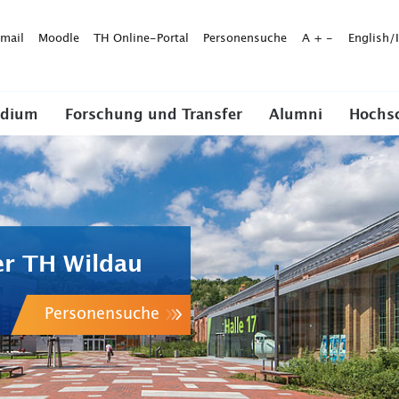
mail
Moodle
TH Online-Portal
Personensuche
A
+
-
English/
udium
Forschung und Transfer
Alumni
Hochs
er TH Wildau
Personensuche