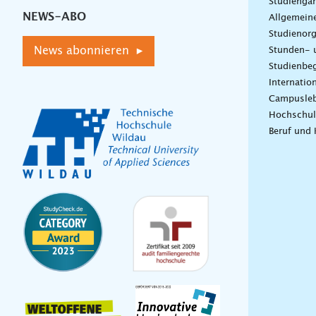
Studiengä
NEWS-ABO
Allgemein
Studienorg
News abonnieren ▸
Stunden- 
Studienbeg
Internatio
Campusle
Hochschul
Beruf und 