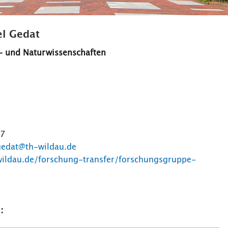
el Gedat
- und Naturwissenschaften
17
gedat@th-wildau.de
wildau.de/forschung-transfer/forschungsgruppe-
: