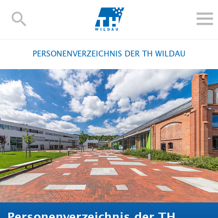
TH-
Wildau
STUDIEREN UND WEITERBILDEN
PERSONENVERZEICHNIS DER TH WILDAU
IM STUDIUM
FORSCHUNG UND TRANSFER
ALUMNI
HOCHSCHULE
INTERNATIONAL
BESCHÄFTIGTE
Blogs
Kontakt und Anfahrt
Webmail
Moodle
TH Online-Portal
Personensuche
English
Personenverzeichnis der TH