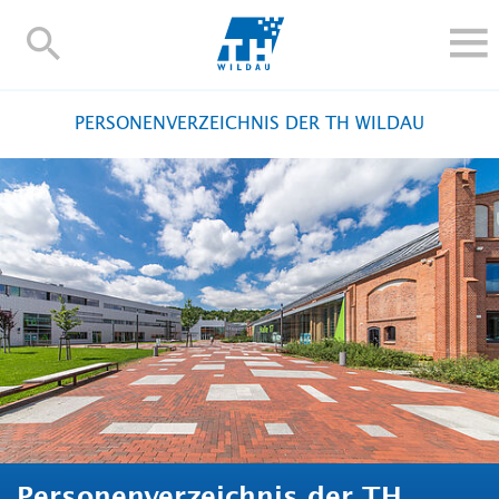
TH-
Wildau
STUDIEREN UND WEITERBILDEN
PERSONENVERZEICHNIS DER TH WILDAU
IM STUDIUM
FORSCHUNG UND TRANSFER
ALUMNI
HOCHSCHULE
INTERNATIONAL
BESCHÄFTIGTE
Blogs
Kontakt und Anfahrt
Webmail
Moodle
TH Online-Portal
Personensuche
English
Personenverzeichnis der TH