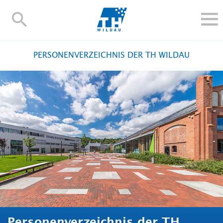
TH-
Wildau
STUDIEREN UND WEITERBILDEN
PERSONENVERZEICHNIS DER TH WILDAU
IM STUDIUM
FORSCHUNG UND TRANSFER
ALUMNI
HOCHSCHULE
INTERNATIONAL
BESCHÄFTIGTE
Blogs
Kontakt und Anfahrt
Webmail
Moodle
TH Online-Portal
Personensuche
English
Personenverzeichnis der TH