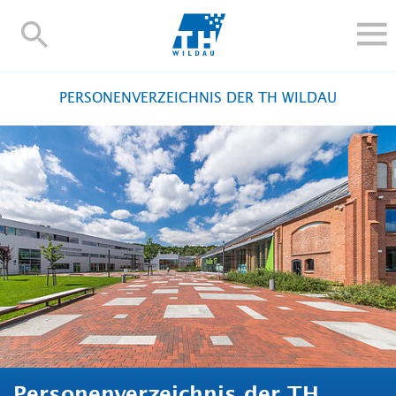
TH-
Wildau
STUDIEREN UND WEITERBILDEN
PERSONENVERZEICHNIS DER TH WILDAU
IM STUDIUM
FORSCHUNG UND TRANSFER
ALUMNI
HOCHSCHULE
INTERNATIONAL
BESCHÄFTIGTE
Blogs
Kontakt und Anfahrt
Webmail
Moodle
TH Online-Portal
Personensuche
English
Personenverzeichnis der TH