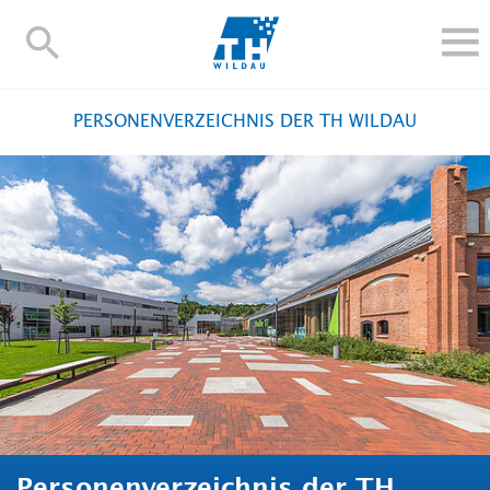
TH-
Wildau
STUDIEREN UND WEITERBILDEN
PERSONENVERZEICHNIS DER TH WILDAU
IM STUDIUM
FORSCHUNG UND TRANSFER
ALUMNI
HOCHSCHULE
INTERNATIONAL
BESCHÄFTIGTE
Blogs
Kontakt und Anfahrt
Webmail
Moodle
TH Online-Portal
Personensuche
English
Personenverzeichnis der TH