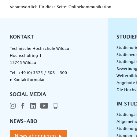
Verantwortlich für diese Seite: Onlinekommunikation
KONTAKT
Unterna
STUDIE
Studienori
Technische Hochschule Wildau
Studienvor
Hochschulring 1
Studiengä
15745 Wildau
Bewerbun
Tel:
+49 (0) 3375 / 508 - 300
Weiterbil
▸ Kontaktformular
Angebote 
Die Hochs
SOCIAL MEDIA
IM STU
Studiengä
NEWS-ABO
Allgemein
Studienorg
News abonnieren ▸
Stunden- 