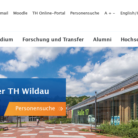
mail
Moodle
TH Online-Portal
Personensuche
A
+
-
English/
udium
Forschung und Transfer
Alumni
Hochs
er TH Wildau
Personensuche