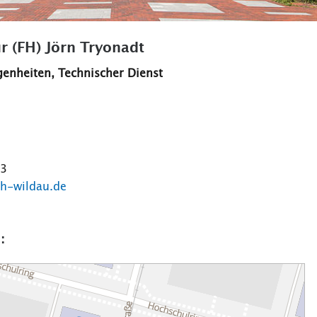
 (FH) Jörn Tryonadt
enheiten, Technischer Dienst
43
th-wildau.de
: