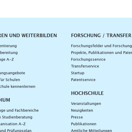
vigation
REN UND WEITERBILDEN
FORSCHUNG / TRANSFER
entierung
Forschungsfelder und Forschun
bereitung
Projekte, Publikationen und Pate
nge A–Z
Forschungsservice
g
Transferservice
dungsangebote
Startup
für Schulen
Patentservice
chule kennenlernen
HOCHSCHULE
DIUM
Veranstaltungen
nge und Fachbereiche
Neuigkeiten
e Studienberatung
Presse
anisation A-Z
Publikationen
und Prüfungsplan
Amtliche Mitteilungen